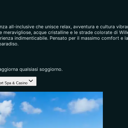
za all-inclusive che unisce relax, avventura e cultura vibra
 meravigliose, acque cristalline e le strade colorate di Wille
erienza indimenticabile. Pensato per il massimo comfort e l
paradiso.
aggiorna qualsiasi soggiorno.
rt Spa & Casino