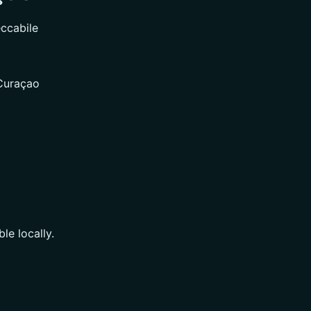
eccabile
Curaçao
le locally.