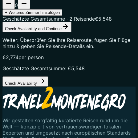
0
+
Weiteres Zimmer hinzufügen
Geschätzte Gesamtsumme
·
2
Reisende
€5,548
Check Availability and Continue
Weiter: Überprüfen Sie Ihre Reiseroute, fügen Sie Flüge
hinzu & geben Sie Reisende-Details ein.
€2,774
per person
Geschätzte Gesamtsumme
:
€5,548
Check Availability
Wir gestalten sorgfältig kuratierte Reisen rund um die
Welt — konzipiert von vertrauenswürdigen lokalen
Experten und umgesetzt nach europäischen Standards