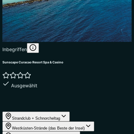
Inbegriffen
Sunscape Curacao Resort Spa & Casino
Ausgewählt
T
Strandclub + Schnorcheltag
Westküsten-Strände (das Beste der Insel)