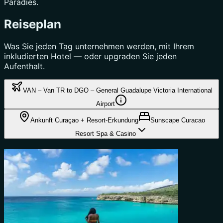
Paradies.
Reiseplan
Was Sie jeden Tag unternehmen werden, mit Ihrem
inkludierten Hotel — oder upgraden Sie jeden
Aufenthalt.
VAN – Van TR to DGO – General Guadalupe Victoria International
Airport
Ankunft Curaçao + Resort-Erkundung
Sunscape Curacao
Resort Spa & Casino